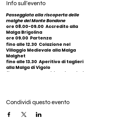
Info sull'evento
Passeggiata alla riscoperta delle
malghe del Monte Bondone
ore 08.00-09.00 Accredito alla
Malga Brigolina
ore 09.00 Partenza
fino alle 12.30 Colazione nel
Villaggio Medievale alla Malga
Malghet
fino alle 13.30 Aperitivo di taglieri
alla Malga di Vigolo
fino alle 14.30 Aperitivo di taglieri
alla Malga di Baselga in località
Mezavia
dalle 13.30 Pranzo e festeggiamenti
alla Malga Brigolina
Condividi questo evento
ore 15.00 Premiazione
Alla partenza verranno consegnate
la credenziale, la mappa del percorso
e un gadget.
I bambini fino a 10 anni
riceveranno i componenti di un